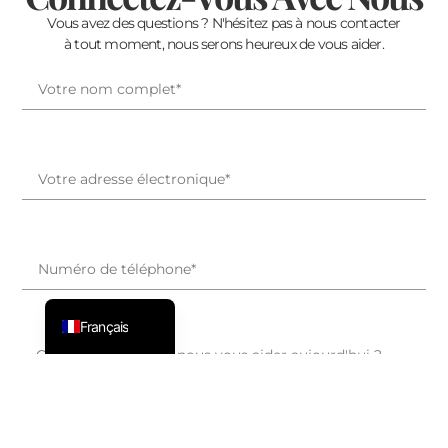
Vous avez des questions ? N'hésitez pas à nous contacter
Suomi
à tout moment, nous serons heureux de vous aider.
日本語
Italiano
Dansk
Svenska
Nederlands
Deutsch
ไทย
English
Français