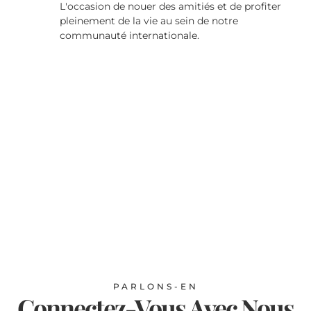
L'occasion de nouer des amitiés et de profiter
pleinement de la vie au sein de notre
communauté internationale.
עִבְרִית
Português
한국어
PARLONS-EN
Connectez-Vous Avec Nous
Español