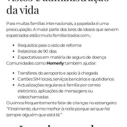
da vida
Para muitas famílias internacionais, a papelada é uma
preocupação. A maior parte dos lares de idosos que servem
expatriados estão muito familiarizados com..:
Requisitos para o visto de reforma
Relatórios de 90 dias
Expectativas em matéria de seguro de doença
Comunidades como
Homerly
também ajudar:
Transferes do aeroporto e apoio à chegada
Cartões SIM locais, serviços bancários e quotidianos
עִבְרִית
Actualizações regulares à família por correio
한국어
eletrónico, aplicações de mensagens ou
videochamadas
Español
Ouvimos frequentemente falar de crianças no estrangeiro:
Suomi
“Finalmente, durmo melhor à noite porque sei que há
sempre alguém que está lá.”
日本語
Italiano