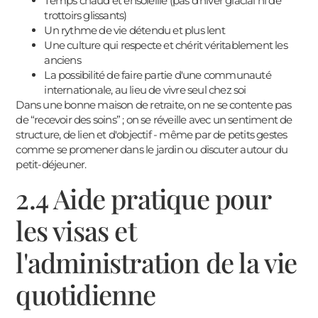
Temps chaud et ensoleillé (pas d'hiver glacial ni de
trottoirs glissants)
Un rythme de vie détendu et plus lent
Une culture qui respecte et chérit véritablement les
anciens
La possibilité de faire partie d'une communauté
internationale, au lieu de vivre seul chez soi
Dans une bonne maison de retraite, on ne se contente pas
de “recevoir des soins” ; on se réveille avec un sentiment de
structure, de lien et d'objectif - même par de petits gestes
comme se promener dans le jardin ou discuter autour du
petit-déjeuner.
2.4 Aide pratique pour
עִבְרִית
les visas et
Português
한국어
l'administration de la vie
Español
quotidienne
Suomi
日本語