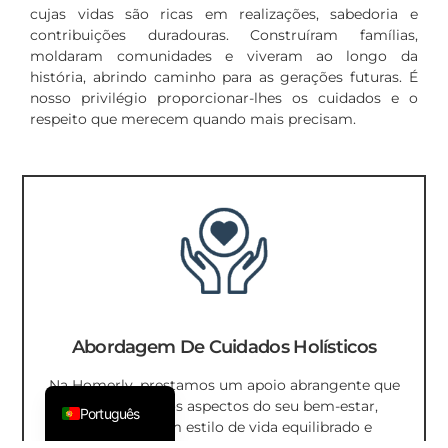
cujas vidas são ricas em realizações, sabedoria e
한국어
contribuições duradouras. Construíram famílias,
Español
moldaram comunidades e viveram ao longo da
história, abrindo caminho para as gerações futuras. É
Suomi
nosso privilégio proporcionar-lhes os cuidados e o
日本語
respeito que merecem quando mais precisam.
Italiano
Dansk
Svenska
Nederlands
Français
Deutsch
Abordagem De Cuidados Holísticos
ไทย
English
Na Homerly, prestamos um apoio abrangente que
aborda todos os aspectos do seu bem-estar,
Português
garantindo um estilo de vida equilibrado e