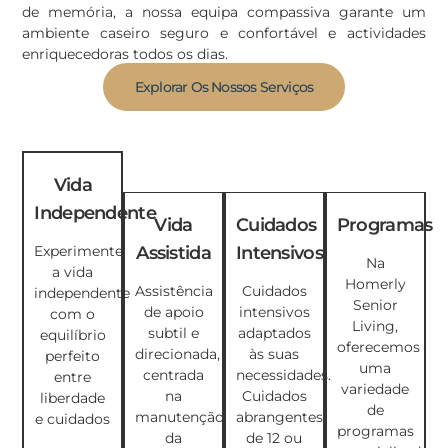
de memória, a nossa equipa compassiva garante um
ambiente caseiro seguro e confortável e actividades
enriquecedoras todos os dias.
Explorar Os Nossos Serviços
Vida
Independente
Vida
Cuidados
Programas
Assistida
Intensivos
Experimente
Na
a vida
Homerly
Assistência
Cuidados
independente
Senior
de apoio
intensivos
com o
Living,
subtil e
adaptados
equilíbrio
oferecemos
direcionada,
às suas
perfeito
uma
centrada
necessidades.
entre
variedade
na
Cuidados
liberdade
de
manutenção
abrangentes
e cuidados
programas
da
de 12 ou