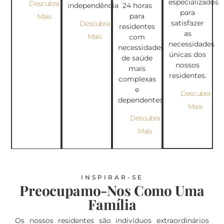
especializados
Descubra
independência
24 horas
para
para
Mais
satisfazer
Descubra
residentes
as
Mais
com
necessidades
necessidades
únicas dos
de saúde
nossos
mais
residentes.
complexas
e
Descubra
dependentes
Mais
Descubra
Mais
INSPIRAR-SE
Preocupamo-Nos Como Uma
Família
עִבְרִית
Os nossos residentes são indivíduos extraordinários