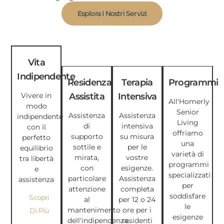
Esplora I Nostri Servizi
Vita
Indipendente
Residenza
Terapia
Programmi
Assistita
Intensiva
Vivere in
All'Homerly
modo
Senior
Assistenza
Assistenza
indipendente
Living
di
intensiva
con il
offriamo
supporto
su misura
perfetto
una
sottile e
per le
equilibrio
varietà di
mirata,
vostre
tra libertà
programmi
con
esigenze.
e
specializzati
particolare
Assistenza
assistenza
per
attenzione
completa
soddisfare
Scopri
al
per 12 o 24
le
mantenimento
ore per i
Di Più
esigenze
dell'indipendenza.
residenti