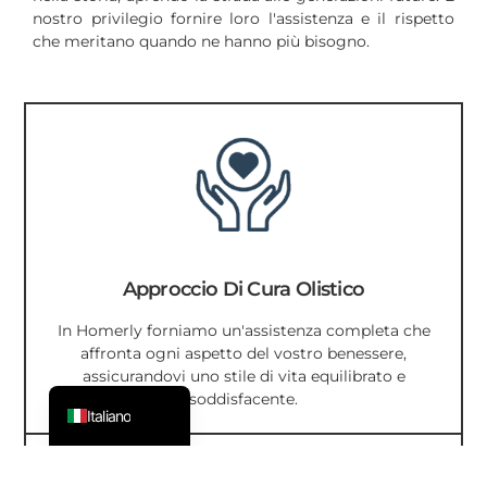
nostro privilegio fornire loro l'assistenza e il rispetto
한국어
che meritano quando ne hanno più bisogno.
Español
Suomi
日本語
Dansk
Svenska
Nederlands
Français
Approccio Di Cura Olistico
Deutsch
In Homerly forniamo un'assistenza completa che
ไทย
affronta ogni aspetto del vostro benessere,
assicurandovi uno stile di vita equilibrato e
English
soddisfacente.
Italiano