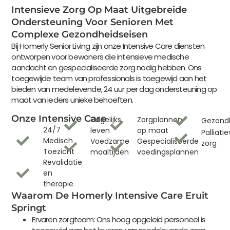
Intensieve Zorg Op Maat Uitgebreide
Ondersteuning Voor Senioren Met
Complexe Gezondheidseisen
Bij Homerly Senior Living zijn onze Intensive Care diensten
ontworpen voor bewoners die intensieve medische
aandacht en gespecialiseerde zorg nodig hebben. Ons
toegewijde team van professionals is toegewijd aan het
bieden van medelevende, 24 uur per dag ondersteuning op
maat van ieders unieke behoeften.
Onze Intensive Care
Dagelijks
Zorgplannen
Gezondh
24/7
leven
op maat
Palliati
Medisch
Voedzame
Gespecialiseerde
zorg
Toezicht
maaltijden
voedingsplannen
Revalidatie
en
therapie
Waarom De Homerly Intensive Care Eruit
Springt
Ervaren zorgteam: Ons hoog opgeleid personeel is