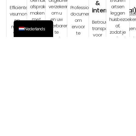
Gemakkelijk
Uitgebreide
Ervaren
&
afspraken
verzekeringsdiensten
artsen
Efficiënte
Professionele
ไทย
internationaal
maken
om u
leggen
visumondersteuning
documentbehandelingsdienste
English
met
en uw
huisbezoeke
op
om
Betrouwbare
de
dierbaren
af,
maat
ervoor
transportoplossingen
Nederlands
beste
te
zodat je
van
te
voor
medische
beschermen
professionel
uw
zorgen
een
professionals,
en
medische
behoeften,
dat al
naadloze
waarbij
gemoedsrust
zorg en
voor
je
reiservaring,
uw
te
regelmatige
een
essentiële
zowel
gezondheid
bieden
controles
vlotte
papierwerk
binnen
en
op het
krijgt in
afhandeling
georganiseerd
Thailand
gemak
gebied
het
van
en
als
voorop
van
comfort
internationale
zorgvuldig
daarbuiten.
staan.
gezondheid,
en de
reizen
beheerd
reizen
veiligheid
en
wordt.
en
van je
verblijfsvereisten.
meer.
eigen
woning.