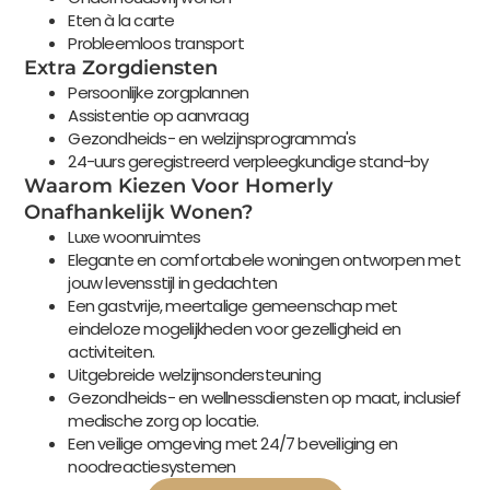
Eten à la carte
Probleemloos transport
Extra Zorgdiensten
Persoonlijke zorgplannen
Assistentie op aanvraag
Gezondheids- en welzijnsprogramma's
24-uurs geregistreerd verpleegkundige stand-by
Waarom Kiezen Voor Homerly
Onafhankelijk Wonen?
Luxe woonruimtes
Elegante en comfortabele woningen ontworpen met
jouw levensstijl in gedachten
Een gastvrije, meertalige gemeenschap met
eindeloze mogelijkheden voor gezelligheid en
activiteiten.
Uitgebreide welzijnsondersteuning
Gezondheids- en wellnessdiensten op maat, inclusief
medische zorg op locatie.
Een veilige omgeving met 24/7 beveiliging en
noodreactiesystemen