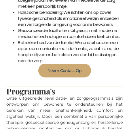
toegewijd aan het leveren van medelevende zorg
met een persoonlijk tintje.
Holistische benadering: We richten ons op zowel
fysieke gezondheid als emotioneel welzijn en bieden
een verzorgende omgeving voor onze bewoners.
Geavanceerde faciliteiten: Uitgerust met moderne
medische technologie en comfortabele leefruimtes.
Betrokkenheid van de familie: We onderhouden een
open communicatie met de familie, zodat ze op de
hoogte blijven en betrokken worden bij beslissingen
over de zorg.
Neem Contact Op
Programma's
Onze uitgebreide revalidatie- en zorgprogramma's zijn
ontworpen om bewoners te ondersteunen bij het
bereiken van meer onafhankelijkheid, comfort en
algeheel welzijn. Door een combinatie van persoonlijke
therapie, gespecialiseerde geheugenzorg en herstellende
behandelingen richten we ons op lichamelijk herstel,