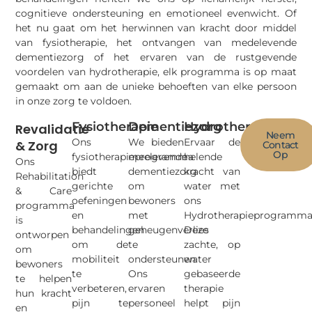
cognitieve ondersteuning en emotioneel evenwicht. Of
het nu gaat om het herwinnen van kracht door middel
van fysiotherapie, het ontvangen van medelevende
dementiezorg of het ervaren van de rustgevende
voordelen van hydrotherapie, elk programma is op maat
gemaakt om aan de unieke behoeften van elke persoon
in onze zorg te voldoen.
Fysiotherapie
Dementiezorg
Hydrotherapie
Revalidatie
Neem
Ons
We bieden
Ervaar de
& Zorg
Contact
Op
fysiotherapieprogramma
meelevende
helende
Ons
biedt
dementiezorg
kracht van
Rehabilitation
gerichte
om
water met
& Care
oefeningen
bewoners
ons
programma
en
met
Hydrotherapieprogramma
is
behandelingen
geheugenverlies
Deze
ontworpen
om de
te
zachte, op
om
mobiliteit
ondersteunen.
water
bewoners
te
Ons
gebaseerde
te helpen
verbeteren,
ervaren
therapie
hun kracht
pijn te
personeel
helpt pijn
en