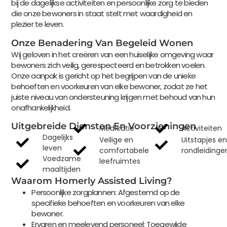
bij de dagelijkse activiteiten en persoonlijke zorg te bieden
die onze bewoners in staat stelt met waardigheid en
plezier te leven.
Onze Benadering Van Begeleid Wonen
Wij geloven in het creëren van een huiselijke omgeving waar
bewoners zich veilig, gerespecteerd en betrokken voelen.
Onze aanpak is gericht op het begrijpen van de unieke
behoeften en voorkeuren van elke bewoner, zodat ze het
juiste niveau van ondersteuning krijgen met behoud van hun
onafhankelijkheid.
Uitgebreide Diensten En Voorzieningen
Medicatie
Activiteiten
Dagelijks
Veilige en
Uitstapjes en
leven
comfortabele
rondleidinge
Voedzame
leefruimtes
maaltijden
Waarom Homerly Assisted Living?
Persoonlijke zorgplannen: Afgestemd op de
specifieke behoeften en voorkeuren van elke
bewoner.
Ervaren en meelevend personeel: Toegewijde