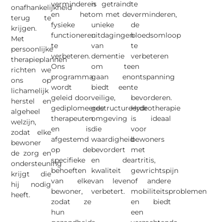
verminderen
is getraind
te
onafhankelijkheid
en het
om met de
verminderen,
terug te
fysieke
unieke
de
krijgen.
functioneren
uitdagingen
bloedsomloop
Met
te
van
te
persoonlijke
verbeteren.
dementie
verbeteren
therapieplannen
Ons
om te
en
richten we
programma
gaan en
ontspanning
ons op
wordt
biedt een
te
lichamelijk
geleid door
veilige,
bevorderen.
herstel en
gediplomeerde
gestructureerde
Hydrotherapie
algeheel
therapeuten
omgeving
is ideaal
welzijn,
en is
die
voor
zodat elke
afgestemd
waardigheid
bewoners
bewoner
op de
bevordert
met
de zorg en
specifieke
en de
artritis,
ondersteuning
behoeften
kwaliteit
gewrichtspijn
krijgt die
van elke
van leven
of andere
hij nodig
bewoner,
verbetert.
mobiliteitsproblemen
heeft.
zodat ze
en biedt
hun
een