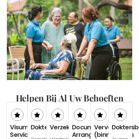
עִבְרִית
Português
한국어
Español
Suomi
日本語
Helpen Bij Al Uw Behoeften
Italiano
Dansk
Svenska
Visum
Doktersafspraken
Verzekering
Documenten
Vervoer
Dokters
Français
Service
Arrangement
(binnenlands
Deutsch