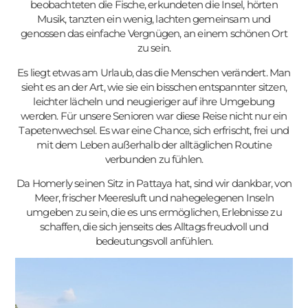
beobachteten die Fische, erkundeten die Insel, hörten
Musik, tanzten ein wenig, lachten gemeinsam und
genossen das einfache Vergnügen, an einem schönen Ort
zu sein.
Es liegt etwas am Urlaub, das die Menschen verändert. Man
sieht es an der Art, wie sie ein bisschen entspannter sitzen,
leichter lächeln und neugieriger auf ihre Umgebung
werden. Für unsere Senioren war diese Reise nicht nur ein
Tapetenwechsel. Es war eine Chance, sich erfrischt, frei und
mit dem Leben außerhalb der alltäglichen Routine
verbunden zu fühlen.
עִבְרִית
Da Homerly seinen Sitz in Pattaya hat, sind wir dankbar, von
Português
Meer, frischer Meeresluft und nahegelegenen Inseln
한국어
umgeben zu sein, die es uns ermöglichen, Erlebnisse zu
schaffen, die sich jenseits des Alltags freudvoll und
Español
bedeutungsvoll anfühlen.
Suomi
日本語
Italiano