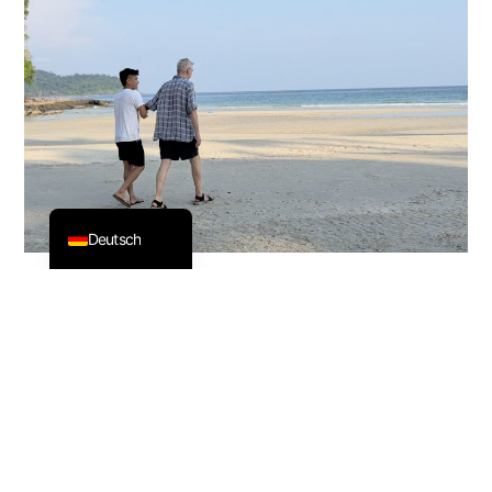
Dansk
Svenska
Nederlands
Français
ไทย
English
Deutsch
Ein Moment, der
uns wirklich
berührt hat
einen unserer Senioren mit Parkinson zu sehen, der das
Meer und Schnorcheln genossen hat. Im Meerwasser fühlte
sich sein Körper leichter und besser getragen an, was ihm