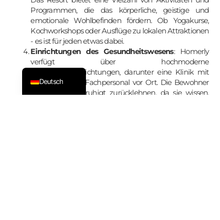
Svenska
Programmen, die das körperliche, geistige und
Nederlands
emotionale Wohlbefinden fördern. Ob Yogakurse,
Kochworkshops oder Ausflüge zu lokalen Attraktionen
Français
- es ist für jeden etwas dabei.
ไทย
Einrichtungen des Gesundheitswesens
: Homerly
verfügt über hochmoderne
English
Gesundheitseinrichtungen, darunter eine Klinik mit
Deutsch
medizinischem Fachpersonal vor Ort. Die Bewohner
können sich beruhigt zurücklehnen, da sie wissen,
dass ihre gesundheitlichen Bedürfnisse schnell und
effizient behandelt werden.
Gemeinschaftsatmosphäre
: Einer der Höhepunkte
von Homerly ist seine lebendige
Gemeinschaftsatmosphäre. Die Bewohner knüpfen
bedeutungsvolle Beziehungen zueinander, die ein
Gefühl der Zugehörigkeit und Kameradschaft fördern.
Ob bei den gemeinsamen Mahlzeiten im Speisesaal
oder bei der Teilnahme an Gruppenaktivitäten - die
Bewohner haben immer die Möglichkeit, Kontakte zu
knüpfen und neue Freunde zu finden.
Zusammenfassend lässt sich sagen, dass ein Ruhestand in