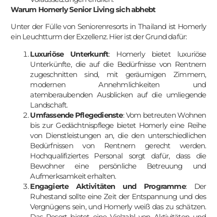
Warum Homerly Senior Living sich abhebt
Unter der Fülle von Seniorenresorts in Thailand ist Homerly
ein Leuchtturm der Exzellenz. Hier ist der Grund dafür:
Luxuriöse Unterkunft
: Homerly bietet luxuriöse
Unterkünfte, die auf die Bedürfnisse von Rentnern
zugeschnitten sind, mit geräumigen Zimmern,
modernen Annehmlichkeiten und
עִבְרִית
atemberaubenden Ausblicken auf die umliegende
Landschaft.
Português
Umfassende Pflegedienste
: Vom betreuten Wohnen
한국어
bis zur Gedächtnispflege bietet Homerly eine Reihe
von Dienstleistungen an, die den unterschiedlichen
Español
Bedürfnissen von Rentnern gerecht werden.
Suomi
Hochqualifiziertes Personal sorgt dafür, dass die
Bewohner eine persönliche Betreuung und
日本語
Aufmerksamkeit erhalten.
Italiano
Engagierte Aktivitäten und Programme
: Der
Ruhestand sollte eine Zeit der Entspannung und des
Dansk
Vergnügens sein, und Homerly weiß das zu schätzen.
Das Resort bietet eine Vielzahl von Aktivitäten und