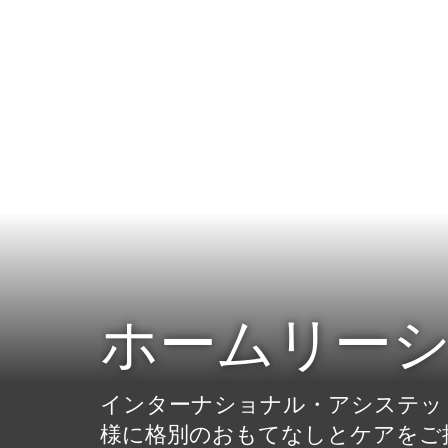
עִבְרִית
Português
한국어
Español
Suomi
Italiano
Dansk
ホームリー
Svenska
Nederlands
Français
インターナショナル・アシステッ
Deutsch
様に格別のおもてなしとケアをご